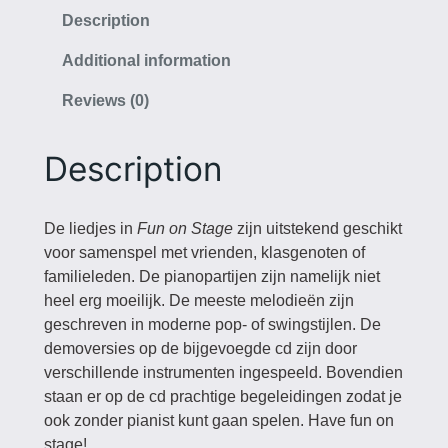
g
Description
e
Additional information
q
u
Reviews (0)
a
n
Description
t
i
t
De liedjes in
Fun on Stage
zijn uitstekend geschikt
y
voor samenspel met vrienden, klasgenoten of
familieleden. De pianopartijen zijn namelijk niet
heel erg moeilijk. De meeste melodieën zijn
geschreven in moderne pop- of swingstijlen. De
demoversies op de bijgevoegde cd zijn door
verschillende instrumenten ingespeeld. Bovendien
staan er op de cd prachtige begeleidingen zodat je
ook zonder pianist kunt gaan spelen. Have fun on
stage!