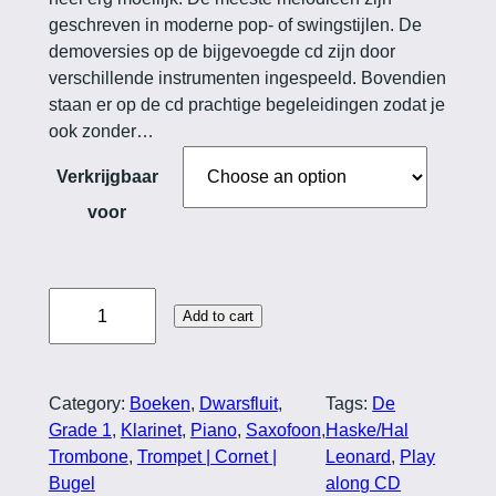
geschreven in moderne pop- of swingstijlen. De
demoversies op de bijgevoegde cd zijn door
verschillende instrumenten ingespeeld. Bovendien
staan er op de cd prachtige begeleidingen zodat je
ook zonder…
Verkrijgbaar
voor
F
Add to cart
u
n
o
Category:
Boeken
, 
Dwarsfluit
, 
Tags:
De
n
Grade 1
, 
Klarinet
, 
Piano
, 
Saxofoon
, 
Haske/Hal
s
Trombone
, 
Trompet | Cornet |
Leonard
, 
Play
t
Bugel
along CD
a