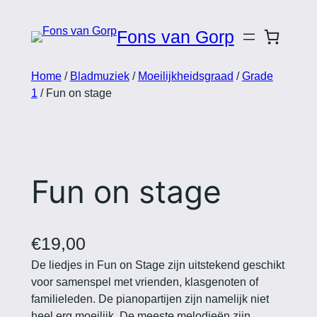
Fons van Gorp
Home
/
Bladmuziek
/
Moeilijkheidsgraad
/
Grade
1
/ Fun on stage
Fun on stage
€
19,00
De liedjes in Fun on Stage zijn uitstekend geschikt
voor samenspel met vrienden, klasgenoten of
familieleden. De pianopartijen zijn namelijk niet
heel erg moeilijk. De meeste melodieën zijn