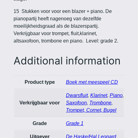
15 Stukken voor voor een blazer + piano. De
pianopartij heeft nagenoeg van dezelfde
moeilijkheidsgraad als de blazerspartij.
Verkrijgbaar voor trompet, fluit,klarinet,
altsaxofoon, trombone en piano. Level: grade 2.
Additional information
Product type
Boek met meespeel CD
Dwarsfluit
,
Klarinet
,
Piano
,
Verkrijgbaar voor
Saxofoon
,
Trombone
,
Trompet, Cornet, Bugel
Grade
Grade 1
Uitgever
De Haske/Hal Leonard