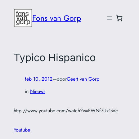
Ga
naar
Fons van Gorp
de
inhoud
Typico Hispanico
feb 10, 2012
—
door
Geert van Gorp
in
Nieuws
http://www.youtube.com/watch?v=FWNf7Uz1sVc
Youtube